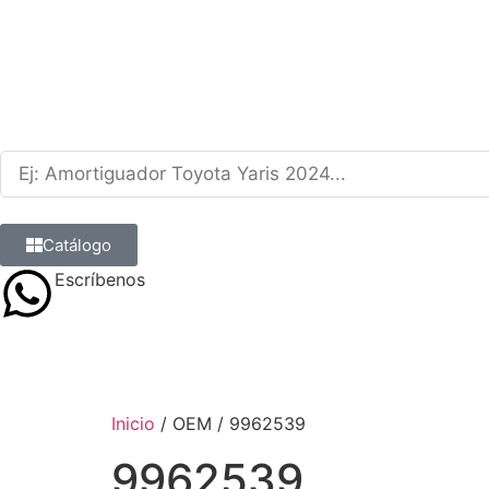
Catálogo
Escríbenos
9 8839 6237
Inicio
/ OEM / 9962539
9962539