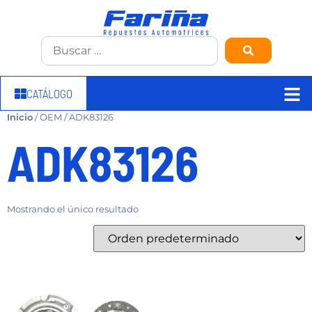
CATÁLOGO
Inicio
/ OEM / ADK83126
ADK83126
Mostrando el único resultado