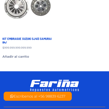
KIT EMBRAGUE SUZUKI SJ413 SAMURAI
84/
$
999.999.999.999.999
Añadir al carrito
Escríbenos al +56 98839 6237