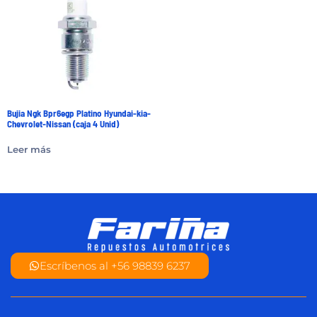
Bujia Ngk Bpr6egp Platino Hyundai-kia-
Chevrolet-Nissan (caja 4 Unid)
Leer más
Escríbenos al +56 98839 6237