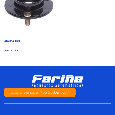
Cazoleta T60
Leer más
Escríbenos al +56 98839 6237