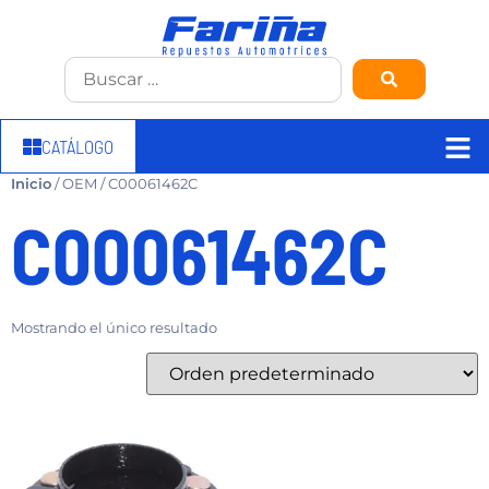
CATÁLOGO
Inicio
/ OEM / C00061462C
C00061462C
Mostrando el único resultado