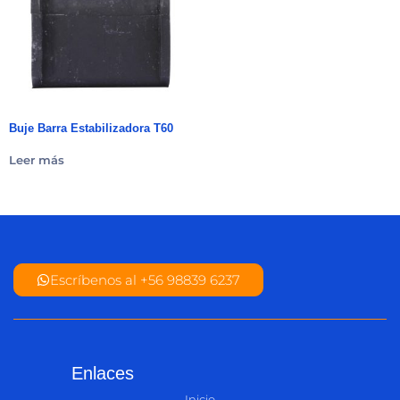
Buje Barra Estabilizadora T60
Leer más
Escríbenos al +56 98839 6237
Enlaces
Inicio