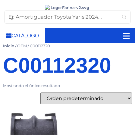
CATÁLOGO
Inicio
/ OEM / C00112320
C00112320
Mostrando el único resultado