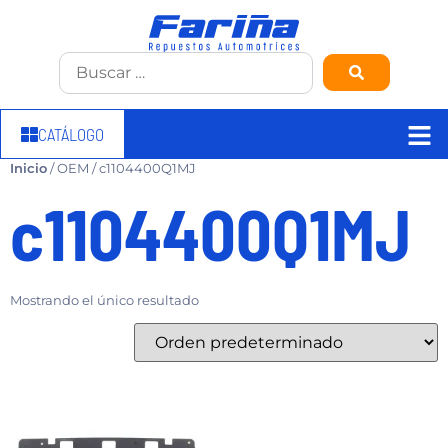
CATÁLOGO
Inicio
/ OEM / c1104400Q1MJ
c1104400Q1MJ
Mostrando el único resultado