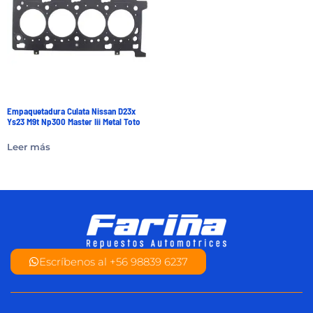
Empaquetadura Culata Nissan D23x
Ys23 M9t Np300 Master Iii Metal Toto
Leer más
Escríbenos al +56 98839 6237