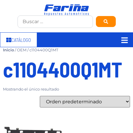
CATÁLOGO
Inicio
/ OEM / c1104400Q1MT
c1104400Q1MT
Mostrando el único resultado