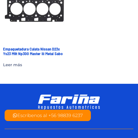
Empaquetadura Culata Nissan D23x
Ys23 M9t Np300 Master Iii Metal Sabo
Leer más
Escríbenos al +56 98839 6237