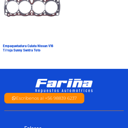
Empaquetadura Culata Nissan V16
T/roja Sunny Sentra Toto
Escríbenos al +56 98839 6237
Enlaces