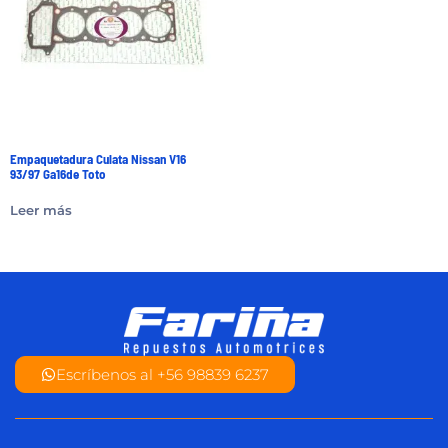
Empaquetadura Culata Nissan V16
93/97 Ga16de Toto
Leer más
Escríbenos al +56 98839 6237