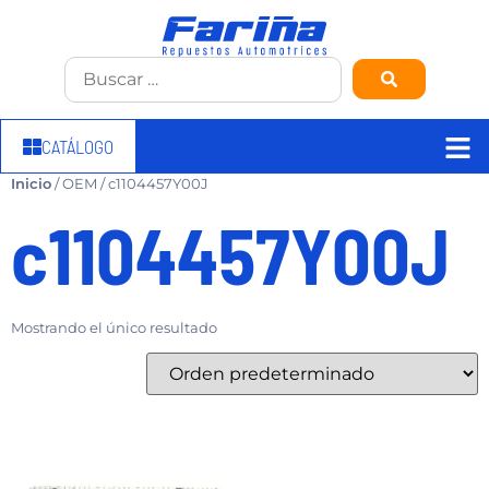
CATÁLOGO
Inicio
/ OEM / c1104457Y00J
c1104457Y00J
Mostrando el único resultado