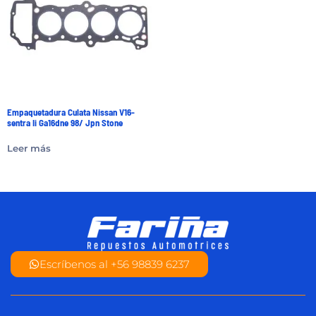
Empaquetadura Culata Nissan V16-
sentra Ii Ga16dne 98/ Jpn Stone
Leer más
Escríbenos al +56 98839 6237