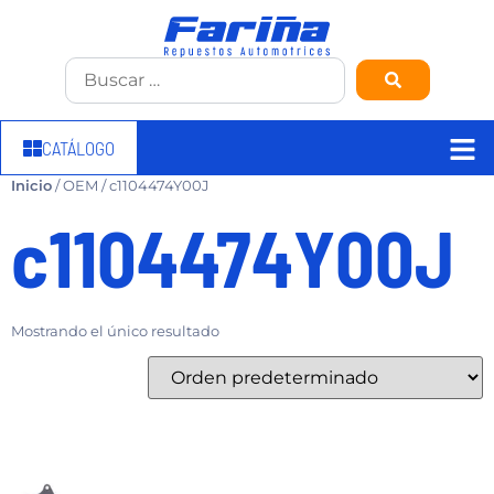
CATÁLOGO
Inicio
/ OEM / c1104474Y00J
c1104474Y00J
Mostrando el único resultado