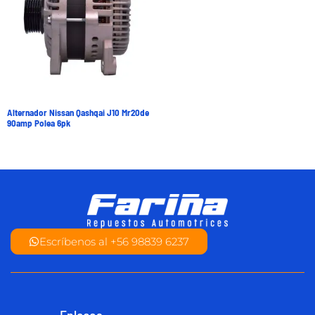
Alternador Nissan Qashqai J10 Mr20de
90amp Polea 6pk
Escríbenos al +56 98839 6237
Enlaces