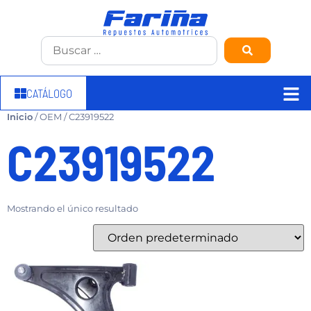
CATÁLOGO
Inicio
/ OEM / C23919522
C23919522
Mostrando el único resultado