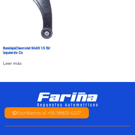
BandejaChevrolet N400 1.5 19/
Izquierdo Cn
Leer más
Escríbenos al +56 98839 6237