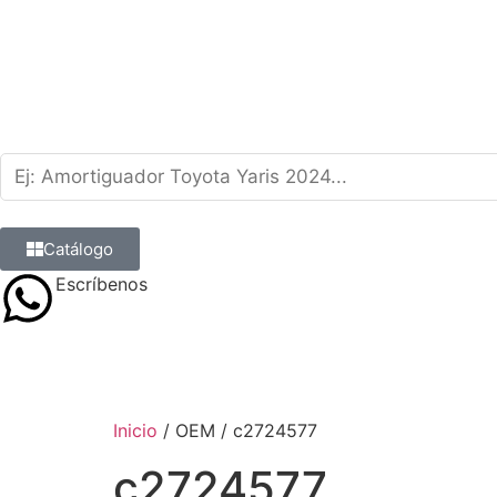
Catálogo
Escríbenos
9 8839 6237
Inicio
/ OEM / c2724577
c2724577