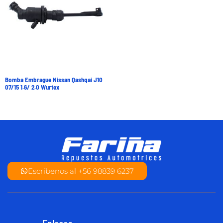
Bomba Embrague Nissan Qashqai J10
07/15 1.6/ 2.0 Wurtex
Escríbenos al +56 98839 6237
Enlaces