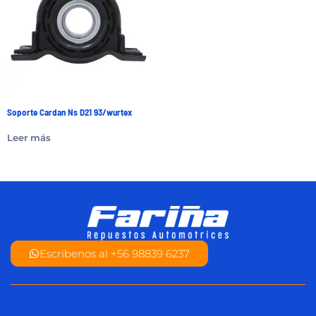
Soporte Cardan Ns D21 93/wurtex
Leer más
Escríbenos al +56 98839 6237