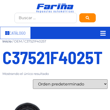
CATÁLOGO
Inicio
/ OEM / C37521F4025T
C37521F4025T
Mostrando el único resultado