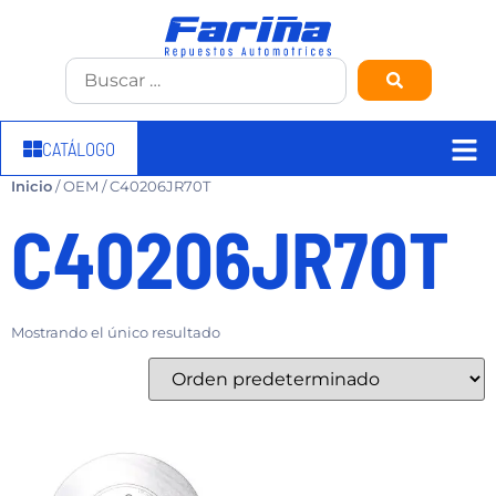
CATÁLOGO
Inicio
/ OEM / C40206JR70T
C40206JR70T
Mostrando el único resultado