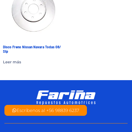
Disco Freno Nissan Navara Todas 08/
Stp
Leer más
Escríbenos al +56 98839 6237