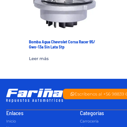
Bomba Agua Chevrolet Corsa Racer 95/
Gwo-13a Sin Lata Stp
Leer más
Escríbenos al +56 98839 
Enlaces
Categorías
Inicio
Carrocería