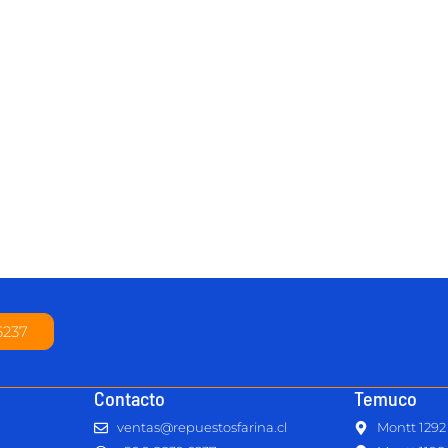
6237
Contacto
Temuco
ventas@repuestosfarina.cl
Montt 1292