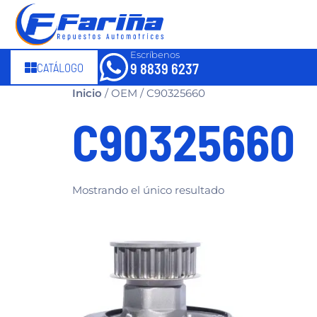
Escríbenos
CATÁLOGO
9 8839 6237
Inicio
/ OEM / C90325660
C90325660
Mostrando el único resultado