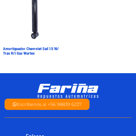
Amortiguador Chevrolet Sail 1.5 16/
Tras R/l Gas Wurtex
Escríbenos al +56 98839 6237
Enlaces