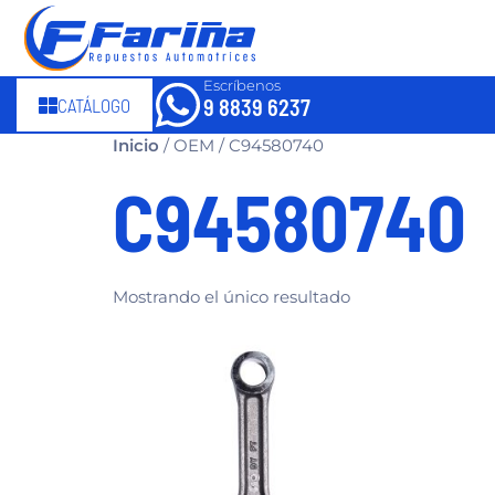
Escríbenos
CATÁLOGO
9 8839 6237
Inicio
/ OEM / C94580740
C94580740
Mostrando el único resultado