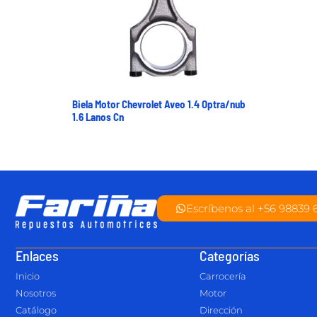
Biela Motor Chevrolet Aveo 1.4 Optra/nub
1.6 Lanos Cn
Escríbenos al +56 98839 
Enlaces
Categorías
Inicio
Carrocería
Nosotros
Motor
Catálogo
Dirección