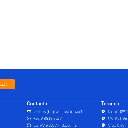
6237
Contacto
Temuco
ventas@repuestosfarina.cl
Montt 1292
+56 9 8839 6237
Montt 1198
Lun-Vie 9:00 - 18:00 hrs.
Cruz 0491