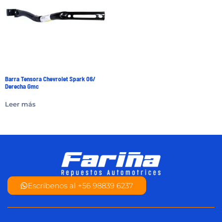
Barra Tensora Chevrolet Spark 06/
Derecha Gmc
Leer más
Escríbenos al +56 98839 6237