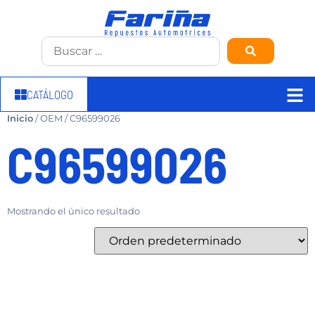
CATÁLOGO
Inicio
/ OEM / C96599026
C96599026
Mostrando el único resultado