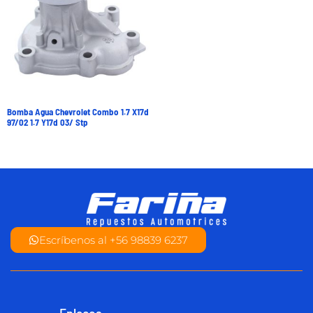
Bomba Agua Chevrolet Combo 1.7 X17d
97/02 1.7 Y17d 03/ Stp
Escríbenos al +56 98839 6237
Enlaces