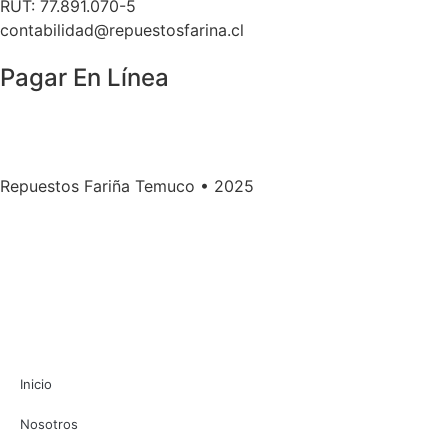
RUT: 77.891.070-5
contabilidad@repuestosfarina.cl
Pagar En Línea
Repuestos Fariña Temuco • 2025
Inicio
Nosotros