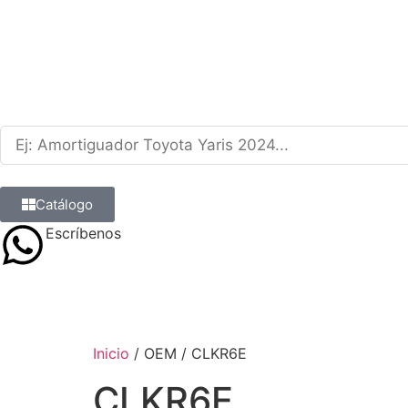
Catálogo
Escríbenos
9 8839 6237
Inicio
/ OEM / CLKR6E
CLKR6E