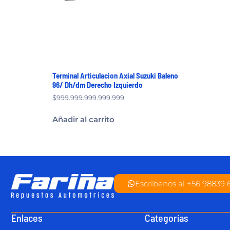
Terminal Articulacion Axial Suzuki Baleno
96/ Dh/dm Derecho Izquierdo
$
999.999.999.999.999
Añadir al carrito
Escríbenos al +56 98839 
Enlaces
Categorías