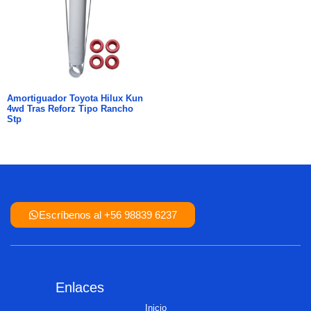
Amortiguador Toyota Hilux Kun
4wd Tras Reforz Tipo Rancho
Stp
Escríbenos al +56 98839 6237
Enlaces
Inicio