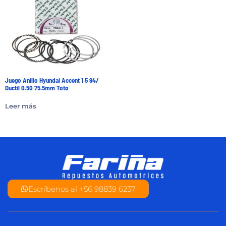
Juego Anillo Hyundai Accent 1.5 94/
Ductil 0.50 75.5mm Toto
Leer más
Escríbenos al +56 98839 6237