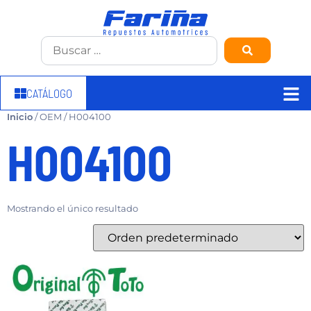
CATÁLOGO
Inicio
/ OEM / H004100
H004100
Mostrando el único resultado