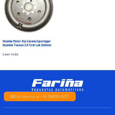
Volante Motor Kia Carens/sportage/
Hyundai Tucson 2.0 Crdi Luk 240mm
Leer más
Escríbenos al +56 98839 6237