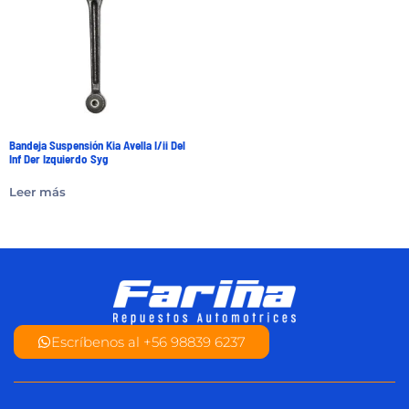
Bandeja Suspensión Kia Avella I/ii Del
Inf Der Izquierdo Syg
Leer más
Escríbenos al +56 98839 6237