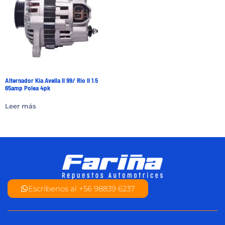
Alternador Kia Avella II 99/ Rio II 1.5
65amp Polea 4pk
Leer más
Escríbenos al +56 98839 6237