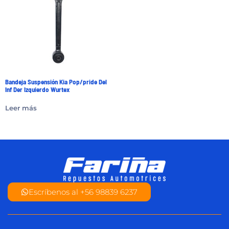
Bandeja Suspensión Kia Pop/pride Del
Inf Der Izquierdo Wurtex
Leer más
Escríbenos al +56 98839 6237