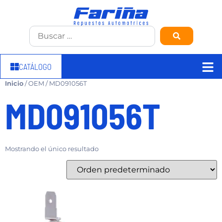
CATÁLOGO
Inicio
/ OEM / MD091056T
MD091056T
Mostrando el único resultado