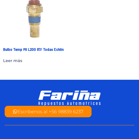
Bulbo Temp Mt L200 87/ Todas Echlin
Leer más
Escríbenos al +56 98839 6237