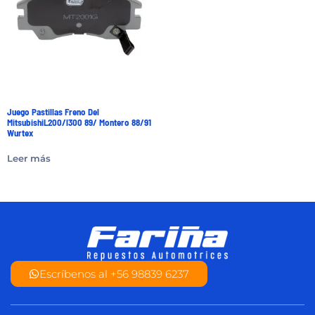
Juego Pastillas Freno Del
MitsubishiL200/l300 89/ Montero 88/91
Wurtex
Leer más
Escríbenos al +56 98839 6237