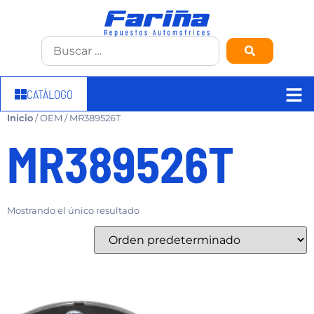
CATÁLOGO
Inicio
/ OEM / MR389526T
MR389526T
Mostrando el único resultado