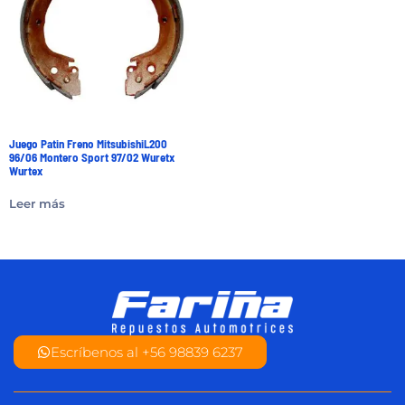
Juego Patin Freno MitsubishiL200
96/06 Montero Sport 97/02 Wuretx
Wurtex
Leer más
Escríbenos al +56 98839 6237