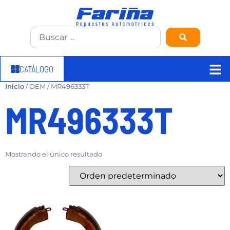
CATÁLOGO
Inicio
/ OEM / MR496333T
MR496333T
Mostrando el único resultado