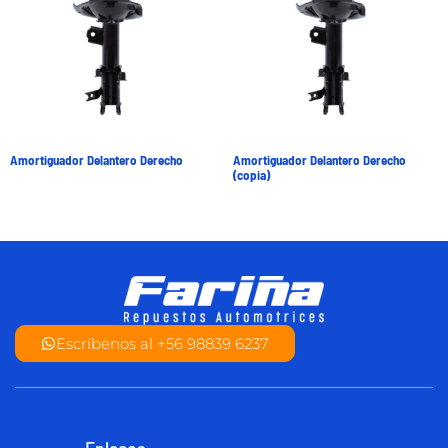
Amortiguador Delantero Derecho
Amortiguador Delantero Derecho
(copia)
Escríbenos al +56 98839 6237
Enlaces