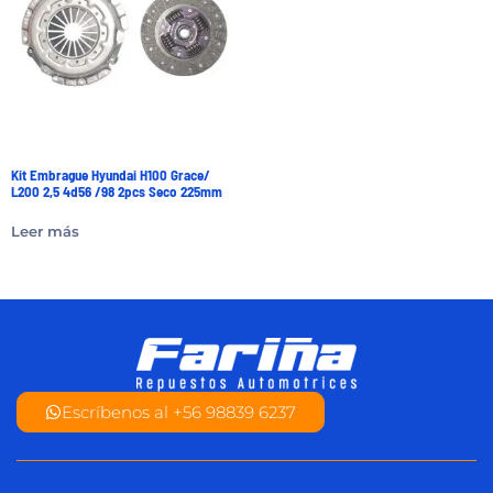
Kit Embrague Hyundai H100 Grace/
L200 2,5 4d56 /98 2pcs Seco 225mm
Leer más
Escríbenos al +56 98839 6237