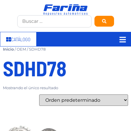
CATÁLOGO
Inicio
/ OEM / SDHD78
SDHD78
Mostrando el único resultado