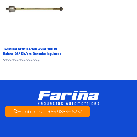
Terminal Articulacion Axial Suzuki
Baleno 96/ Dh/dm Derecho Izquierdo
$
999.999.999.999.999
Escríbenos al +56 98839 6237