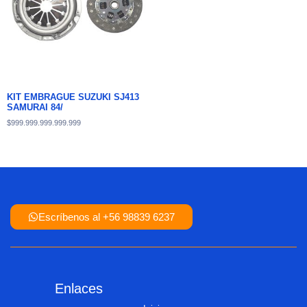
KIT EMBRAGUE SUZUKI SJ413
SAMURAI 84/
$
999.999.999.999.999
Escríbenos al +56 98839 6237
Enlaces