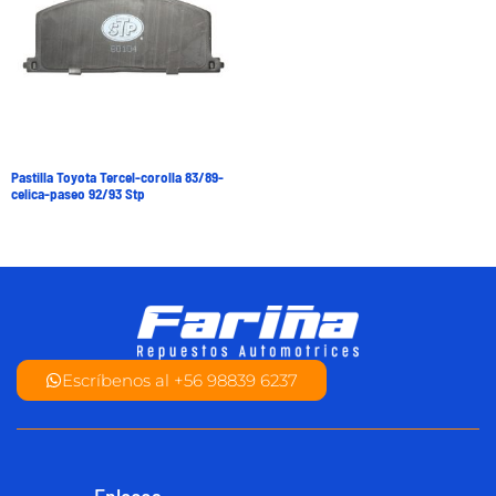
Pastilla Toyota Tercel-corolla 83/89-
celica-paseo 92/93 Stp
Escríbenos al +56 98839 6237
Enlaces