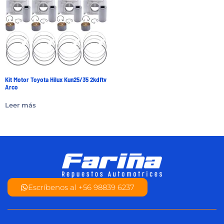
Kit Motor Toyota Hilux Kun25/35 2kdftv
Arco
Leer más
Escríbenos al +56 98839 6237