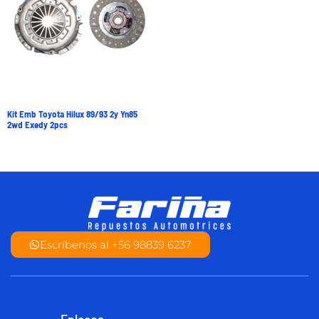
Kit Emb Toyota Hilux 89/93 2y Yn85
2wd Exedy 2pcs
Escríbenos al +56 98839 6237
Enlaces