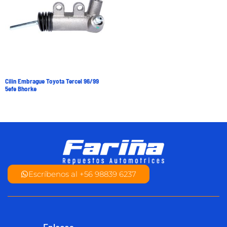
Cilin Embrague Toyota Tercel 96/99
5efe Bhorke
Escríbenos al +56 98839 6237
Enlaces