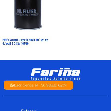
Filtro Aceite Toyota Hilux 18r-2y-3y
G/wall 2.2 Stp 10586
Escríbenos al +56 98839 6237
Enlaces