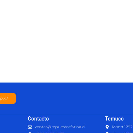
6237
Contacto
Temuco
ventas@repuestosfarina.cl
Montt 1292