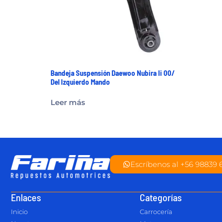
Bandeja Suspensión Daewoo Nubira Ii 00/
Del Izquierdo Mando
Leer más
Escríbenos al +56 98839 
Enlaces
Categorías
Inicio
Carrocería