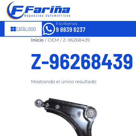
Escríbenos
CATÁLOGO
9 8839 6237
Inicio
/ OEM / Z-96268439
Z-96268439
Mostrando el único resultado