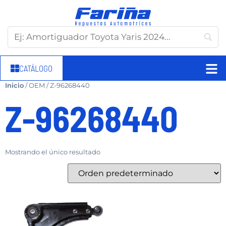
CATÁLOGO
Inicio
/ OEM / Z-96268440
Z-96268440
Mostrando el único resultado