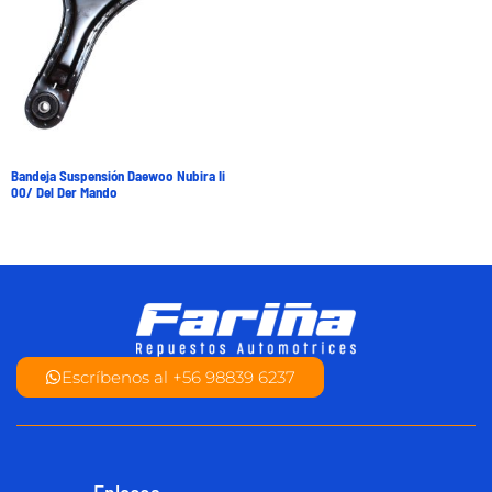
Bandeja Suspensión Daewoo Nubira Ii
00/ Del Der Mando
Escríbenos al +56 98839 6237
Enlaces