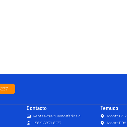
6237
Contacto
Temuco
ventas@repuestosfarina.cl
Montt 1292
+56 9 8839 6237
Montt 1198