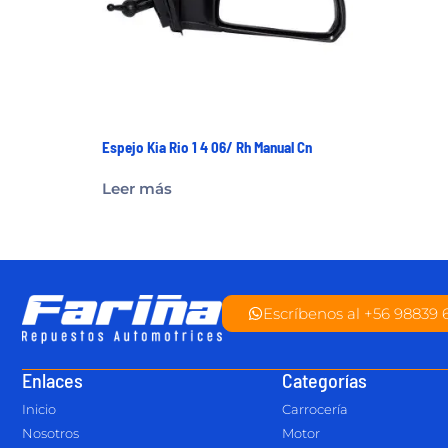
Espejo Kia Rio 1 4 06/ Rh Manual Cn
Leer más
Escríbenos al +56 98839 
Enlaces
Categorías
Inicio
Carrocería
Nosotros
Motor