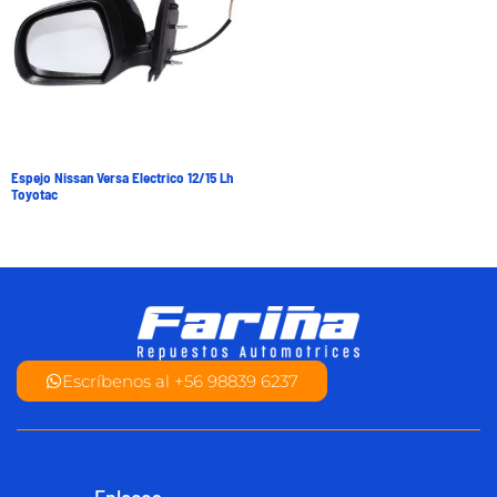
Espejo Nissan Versa Electrico 12/15 Lh
Toyotac
Escríbenos al +56 98839 6237
Enlaces