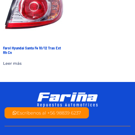
Farol Hyundai Santa Fe 10/12 Tras Ext
Rh Cn
Leer más
Escríbenos al +56 98839 6237