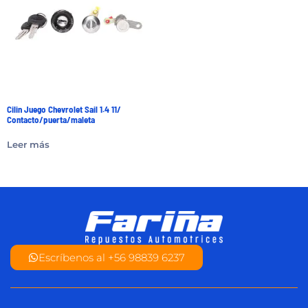
Cilin Juego Chevrolet Sail 1.4 11/
Contacto/puerta/maleta
Leer más
Escríbenos al +56 98839 6237