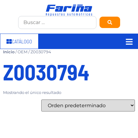
CATÁLOGO
Inicio
/ OEM / Z0030794
Z0030794
Mostrando el único resultado