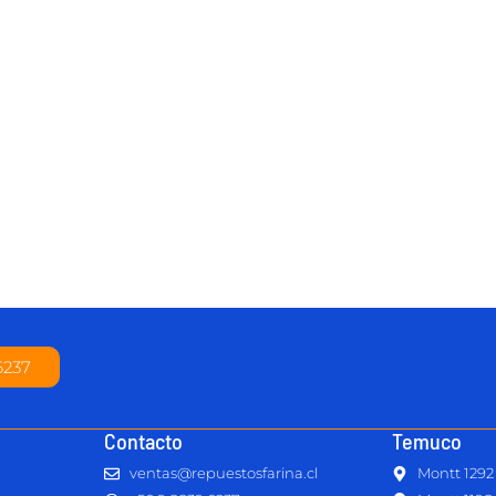
6237
Contacto
Temuco
ventas@repuestosfarina.cl
Montt 1292