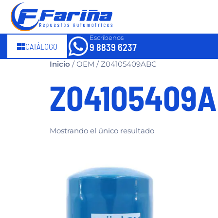
Escríbenos
CATÁLOGO
9 8839 6237
Inicio
/ OEM / Z04105409ABC
Z04105409
Mostrando el único resultado