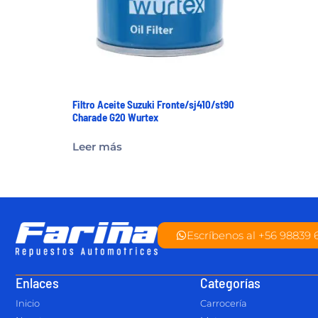
Filtro Aceite Suzuki Fronte/sj410/st90
Charade G20 Wurtex
Leer más
Escríbenos al +56 98839 
Enlaces
Categorías
Inicio
Carrocería