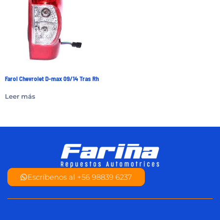
Farol Chevrolet D-max 09/14 Tras Rh
Leer más
Escríbenos al +56 98839 6237