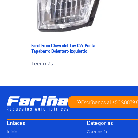
Farol Foco Chevrolet Luv 02/ Punta
Tapabarro Delantero Izquierdo
Leer más
Escríbenos al +56 98839 
Enlaces
Categorías
Inicio
Carrocería