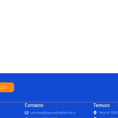
6237
Contacto
Temuco
ventas@repuestosfarina.cl
Montt 1292